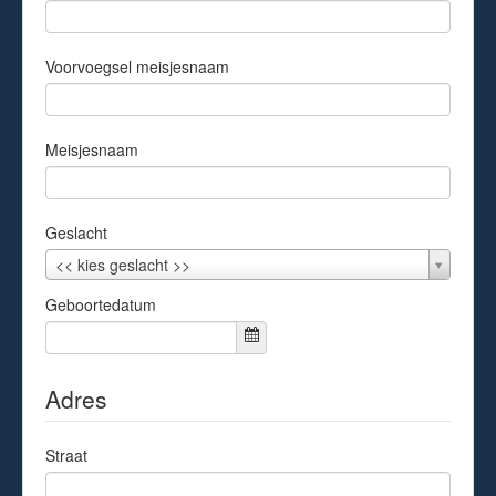
Voorvoegsel meisjesnaam
Meisjesnaam
Geslacht
Geslacht
<< kies geslacht >>
Geboortedatum
Adres
Straat